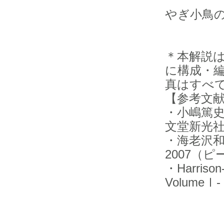
やぎ小鳥
＊本解説
に構成・
真はすべ
【参考文
・小嶋篤
文堂新光
・海老沢和
2007（
・Harrison-
VolumeⅠ