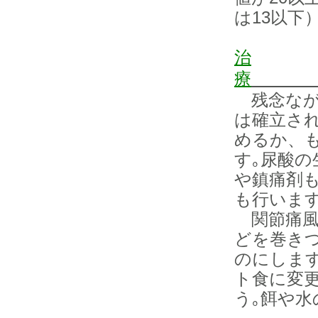
は13以下
治
療
残念なが
は確立さ
めるか、
す｡尿酸の
や鎮痛剤
も行います
関節痛風
どを巻き
のにしま
ト食に変
う｡餌や水