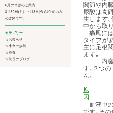
関節や内
6月の休診のご案内
尿酸は食
3月30日(月)、4月3日(金)は午前のみ
生します
の診療です。
中から取
痛風には
カテゴリー
タイプが
☆お知らせ
主に足根
☆小鳥の病気
☆検査
ます｡
☆院長のブログ
内臓性痛
す｡２つ
ん｡
原
因
血液中の
です｡そ