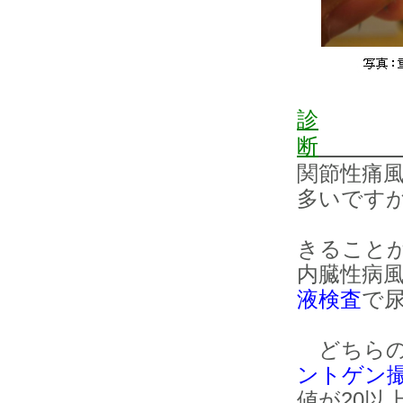
診
断
関節性痛
多いです
きること
内臓性病
液検査
で
ことが
どちらの
ントゲン
値が20以