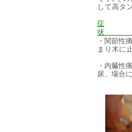
して高タ
症
状
・関節性
まり木に
動量の
・内臓性
尿、場合
死