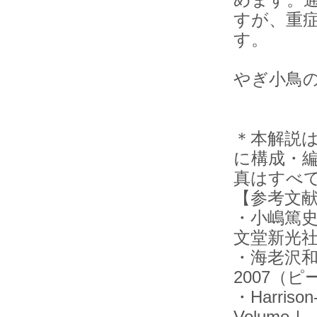
すが、重
す。
やぎ小鳥
＊本解説
に構成・
真はすべ
【参考文
・小嶋篤
文堂新光
・海老沢和
2007（
・Harrison-
VolumeⅠ