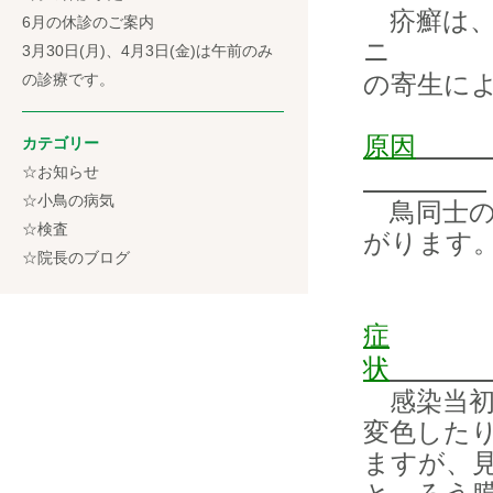
疥癬は、
6月の休診のご案内
ニ
3月30日(月)、4月3日(金)は午前のみ
の寄生に
の診療です。
原因
カテゴリー
☆お知らせ
☆小鳥の病気
鳥同士の
☆検査
がります
☆院長のブログ
症
状
感染当初
変色した
ますが、