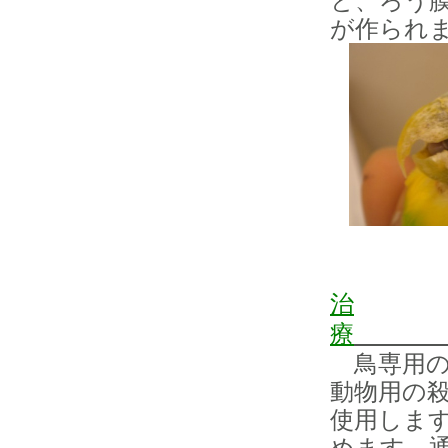
と、ろう
が作られ
治
療
鳥専用の
動物用の
使用しま
めます。